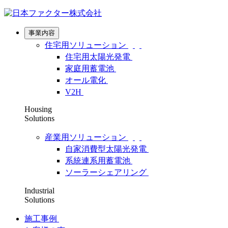
事業内容
住宅用ソリューション
住宅用太陽光発電
家庭用蓄電池
オール電化
V2H
Housing
Solutions
産業用ソリューション
自家消費型太陽光発電
系統連系用蓄電池
ソーラーシェアリング
Industrial
Solutions
施工事例