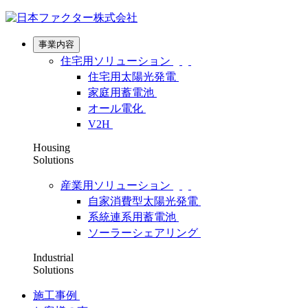
事業内容
住宅用ソリューション
住宅用太陽光発電
家庭用蓄電池
オール電化
V2H
Housing
Solutions
産業用ソリューション
自家消費型太陽光発電
系統連系用蓄電池
ソーラーシェアリング
Industrial
Solutions
施工事例