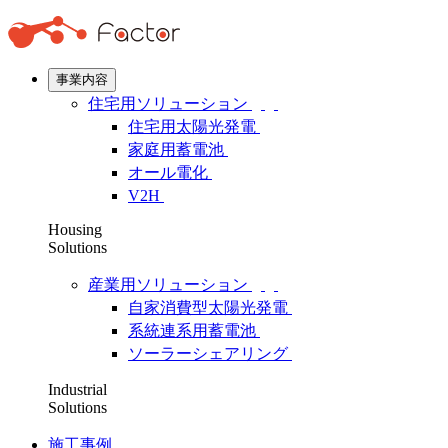
事業内容
住宅用ソリューション
住宅用太陽光発電
家庭用蓄電池
オール電化
V2H
Housing
Solutions
産業用ソリューション
自家消費型太陽光発電
系統連系用蓄電池
ソーラーシェアリング
Industrial
Solutions
施工事例