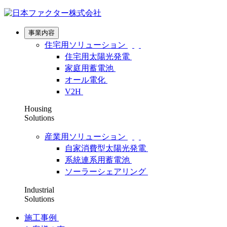
事業内容
住宅用ソリューション
住宅用太陽光発電
家庭用蓄電池
オール電化
V2H
Housing
Solutions
産業用ソリューション
自家消費型太陽光発電
系統連系用蓄電池
ソーラーシェアリング
Industrial
Solutions
施工事例