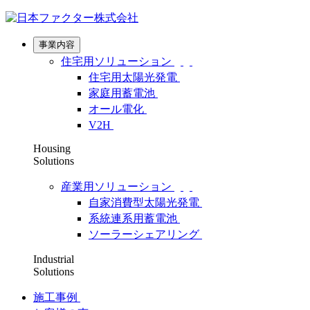
事業内容
住宅用ソリューション
住宅用太陽光発電
家庭用蓄電池
オール電化
V2H
Housing
Solutions
産業用ソリューション
自家消費型太陽光発電
系統連系用蓄電池
ソーラーシェアリング
Industrial
Solutions
施工事例