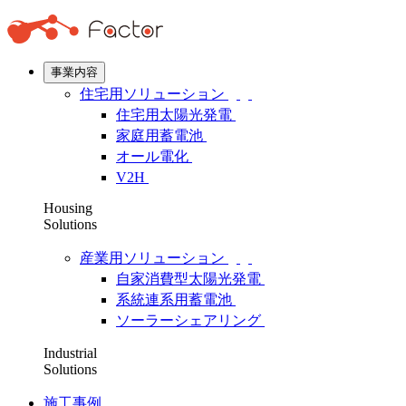
事業内容
住宅用ソリューション
住宅用太陽光発電
家庭用蓄電池
オール電化
V2H
Housing
Solutions
産業用ソリューション
自家消費型太陽光発電
系統連系用蓄電池
ソーラーシェアリング
Industrial
Solutions
施工事例