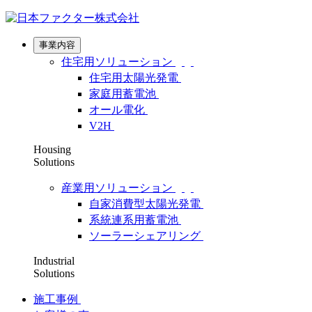
事業内容
住宅用ソリューション
住宅用太陽光発電
家庭用蓄電池
オール電化
V2H
Housing
Solutions
産業用ソリューション
自家消費型太陽光発電
系統連系用蓄電池
ソーラーシェアリング
Industrial
Solutions
施工事例