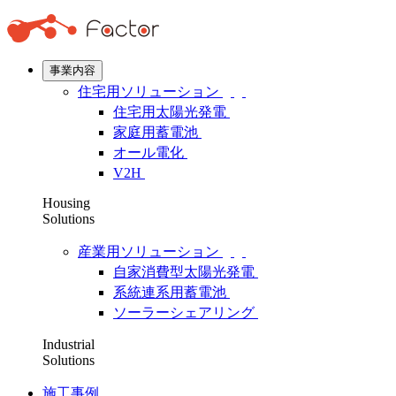
事業内容
住宅用ソリューション
住宅用太陽光発電
家庭用蓄電池
オール電化
V2H
Housing
Solutions
産業用ソリューション
自家消費型太陽光発電
系統連系用蓄電池
ソーラーシェアリング
Industrial
Solutions
施工事例