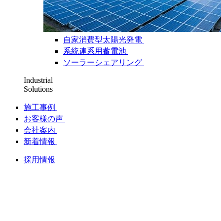
自家消費型太陽光発電
系統連系用蓄電池
ソーラーシェアリング
Industrial
Solutions
施工事例
お客様の声
会社案内
新着情報
採用情報