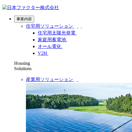
事業内容
住宅用ソリューション
住宅用太陽光発電
家庭用蓄電池
オール電化
V2H
Housing
Solutions
産業用ソリューション