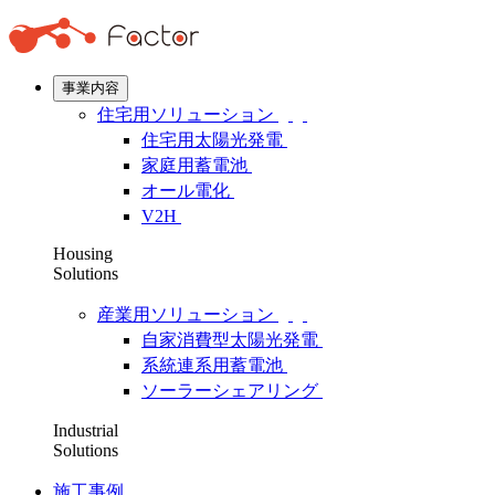
事業内容
住宅用ソリューション
住宅用太陽光発電
家庭用蓄電池
オール電化
V2H
Housing
Solutions
産業用ソリューション
自家消費型太陽光発電
系統連系用蓄電池
ソーラーシェアリング
Industrial
Solutions
施工事例