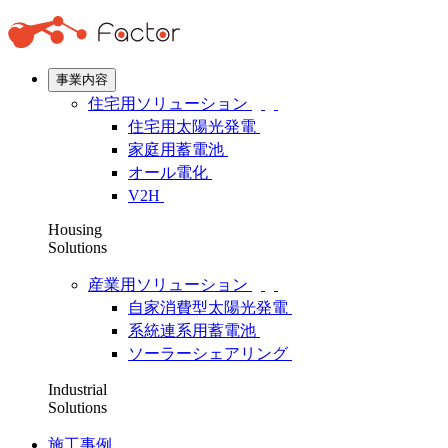
事業内容
住宅用ソリューション
住宅用太陽光発電
家庭用蓄電池
オール電化
V2H
Housing
Solutions
産業用ソリューション
自家消費型太陽光発電
系統連系用蓄電池
ソーラーシェアリング
Industrial
Solutions
施工事例