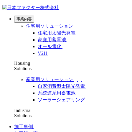
事業内容
住宅用ソリューション
住宅用太陽光発電
家庭用蓄電池
オール電化
V2H
Housing
Solutions
産業用ソリューション
自家消費型太陽光発電
系統連系用蓄電池
ソーラーシェアリング
Industrial
Solutions
施工事例