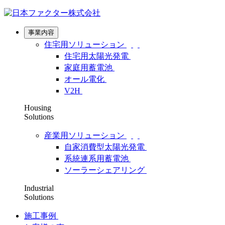
事業内容
住宅用ソリューション
住宅用太陽光発電
家庭用蓄電池
オール電化
V2H
Housing
Solutions
産業用ソリューション
自家消費型太陽光発電
系統連系用蓄電池
ソーラーシェアリング
Industrial
Solutions
施工事例