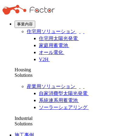
事業内容
住宅用ソリューション
住宅用太陽光発電
家庭用蓄電池
オール電化
V2H
Housing
Solutions
産業用ソリューション
自家消費型太陽光発電
系統連系用蓄電池
ソーラーシェアリング
Industrial
Solutions
施工事例