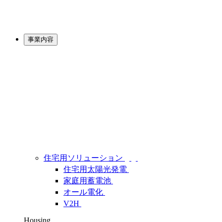
事業内容
住宅用ソリューション
住宅用太陽光発電
家庭用蓄電池
オール電化
V2H
Housing