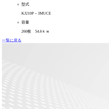
型式
KJ210P－3MUCE
容量
260枚 54.6ｋｗ
一覧に戻る