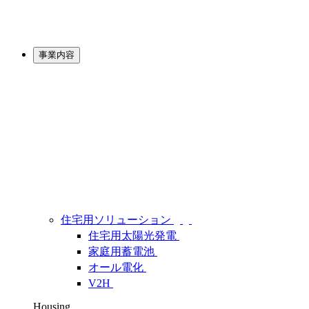
事業内容
住宅用ソリューション
住宅用太陽光発電
家庭用蓄電池
オール電化
V2H
Housing