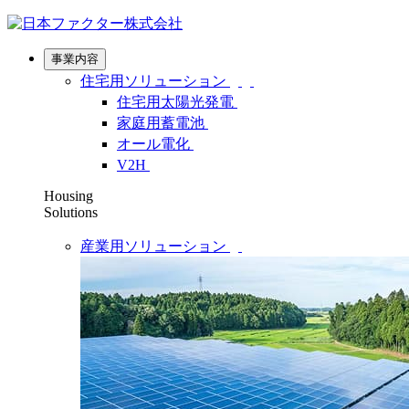
事業内容
住宅用ソリューション
住宅用太陽光発電
家庭用蓄電池
オール電化
V2H
Housing
Solutions
産業用ソリューション