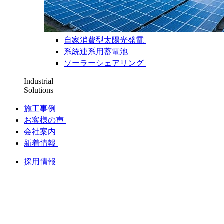
自家消費型太陽光発電
系統連系用蓄電池
ソーラーシェアリング
Industrial
Solutions
施工事例
お客様の声
会社案内
新着情報
採用情報