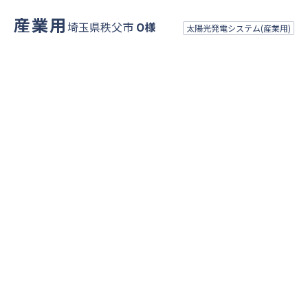
産業用
埼玉県秩父市
O様
太陽光発電システム(産業用)