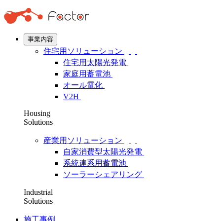
事業内容
住宅用ソリューション
住宅用太陽光発電
家庭用蓄電池
オール電化
V2H
Housing
Solutions
産業用ソリューション
自家消費型太陽光発電
系統連系用蓄電池
ソーラーシェアリング
Industrial
Solutions
施工事例