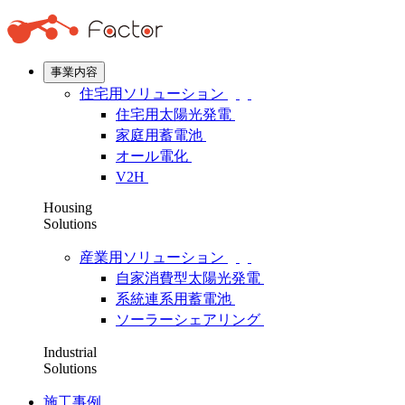
事業内容
住宅用ソリューション
住宅用太陽光発電
家庭用蓄電池
オール電化
V2H
Housing
Solutions
産業用ソリューション
自家消費型太陽光発電
系統連系用蓄電池
ソーラーシェアリング
Industrial
Solutions
施工事例