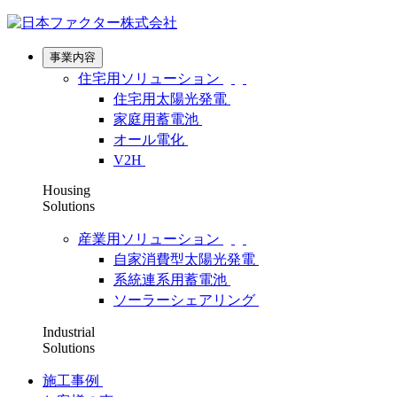
事業内容
住宅用ソリューション
住宅用太陽光発電
家庭用蓄電池
オール電化
V2H
Housing
Solutions
産業用ソリューション
自家消費型太陽光発電
系統連系用蓄電池
ソーラーシェアリング
Industrial
Solutions
施工事例