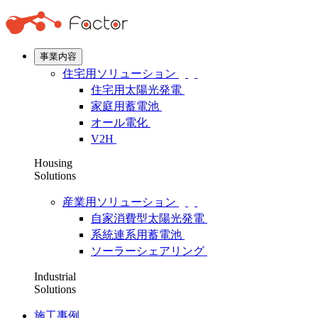
事業内容
住宅用ソリューション
住宅用太陽光発電
家庭用蓄電池
オール電化
V2H
Housing
Solutions
産業用ソリューション
自家消費型太陽光発電
系統連系用蓄電池
ソーラーシェアリング
Industrial
Solutions
施工事例