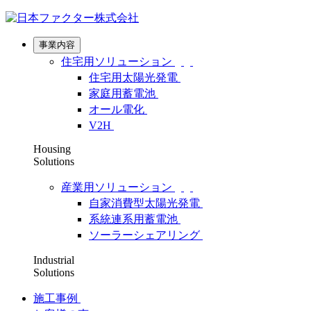
事業内容
住宅用ソリューション
住宅用太陽光発電
家庭用蓄電池
オール電化
V2H
Housing
Solutions
産業用ソリューション
自家消費型太陽光発電
系統連系用蓄電池
ソーラーシェアリング
Industrial
Solutions
施工事例