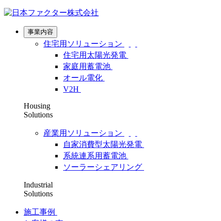
事業内容
住宅用ソリューション
住宅用太陽光発電
家庭用蓄電池
オール電化
V2H
Housing
Solutions
産業用ソリューション
自家消費型太陽光発電
系統連系用蓄電池
ソーラーシェアリング
Industrial
Solutions
施工事例