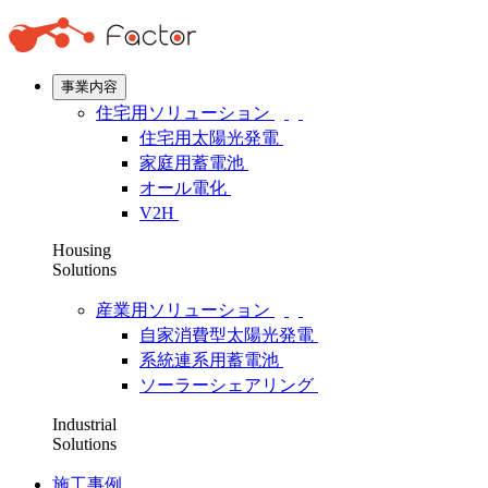
事業内容
住宅用ソリューション
住宅用太陽光発電
家庭用蓄電池
オール電化
V2H
Housing
Solutions
産業用ソリューション
自家消費型太陽光発電
系統連系用蓄電池
ソーラーシェアリング
Industrial
Solutions
施工事例