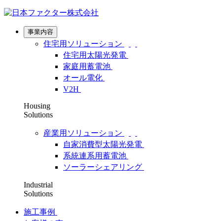
事業内容
住宅用ソリューション
住宅用太陽光発電
家庭用蓄電池
オール電化
V2H
Housing
Solutions
産業用ソリューション
自家消費型太陽光発電
系統連系用蓄電池
ソーラーシェアリング
Industrial
Solutions
施工事例