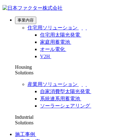
事業内容
住宅用ソリューション
住宅用太陽光発電
家庭用蓄電池
オール電化
V2H
Housing
Solutions
産業用ソリューション
自家消費型太陽光発電
系統連系用蓄電池
ソーラーシェアリング
Industrial
Solutions
施工事例