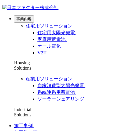
事業内容
住宅用ソリューション
住宅用太陽光発電
家庭用蓄電池
オール電化
V2H
Housing
Solutions
産業用ソリューション
自家消費型太陽光発電
系統連系用蓄電池
ソーラーシェアリング
Industrial
Solutions
施工事例