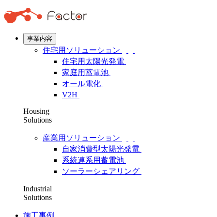
事業内容
住宅用ソリューション
住宅用太陽光発電
家庭用蓄電池
オール電化
V2H
Housing
Solutions
産業用ソリューション
自家消費型太陽光発電
系統連系用蓄電池
ソーラーシェアリング
Industrial
Solutions
施工事例