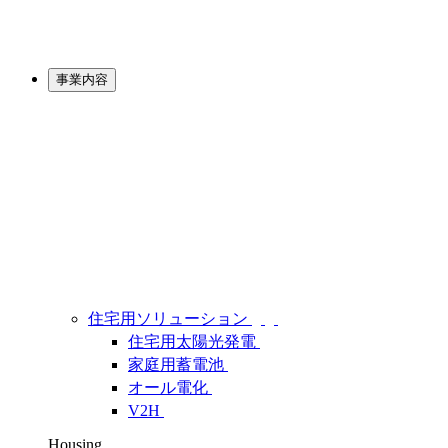
事業内容
住宅用ソリューション
住宅用太陽光発電
家庭用蓄電池
オール電化
V2H
Housing