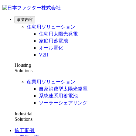
事業内容
住宅用ソリューション
住宅用太陽光発電
家庭用蓄電池
オール電化
V2H
Housing
Solutions
産業用ソリューション
自家消費型太陽光発電
系統連系用蓄電池
ソーラーシェアリング
Industrial
Solutions
施工事例