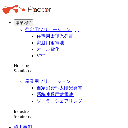
事業内容
住宅用ソリューション
住宅用太陽光発電
家庭用蓄電池
オール電化
V2H
Housing
Solutions
産業用ソリューション
自家消費型太陽光発電
系統連系用蓄電池
ソーラーシェアリング
Industrial
Solutions
施工事例