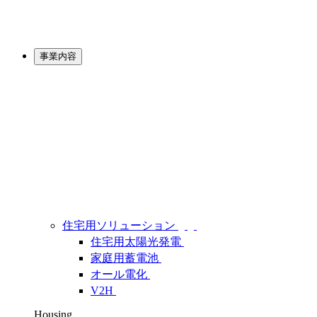
事業内容
住宅用ソリューション
住宅用太陽光発電
家庭用蓄電池
オール電化
V2H
Housing