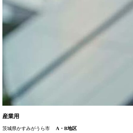
産業用
茨城県かすみがうら市
A・B地区