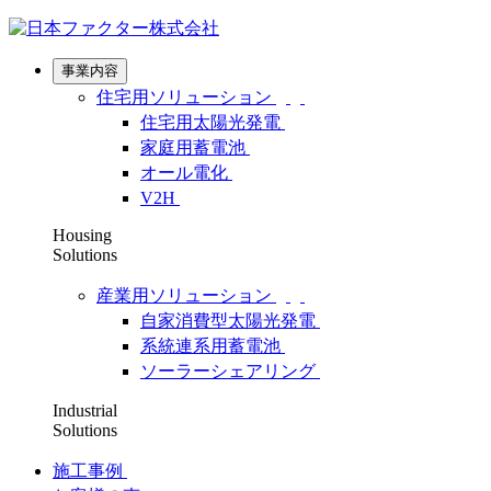
事業内容
住宅用ソリューション
住宅用太陽光発電
家庭用蓄電池
オール電化
V2H
Housing
Solutions
産業用ソリューション
自家消費型太陽光発電
系統連系用蓄電池
ソーラーシェアリング
Industrial
Solutions
施工事例