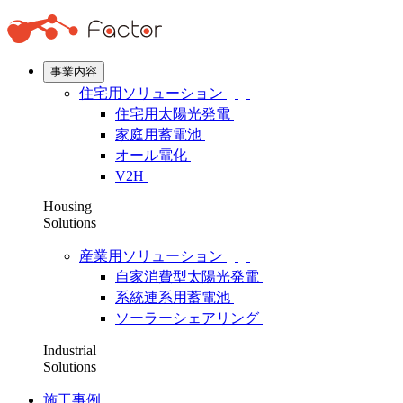
事業内容
住宅用ソリューション
住宅用太陽光発電
家庭用蓄電池
オール電化
V2H
Housing
Solutions
産業用ソリューション
自家消費型太陽光発電
系統連系用蓄電池
ソーラーシェアリング
Industrial
Solutions
施工事例