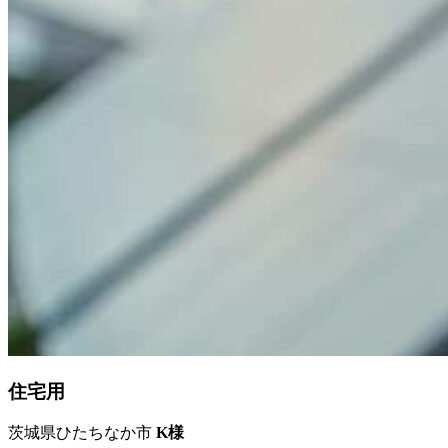
住宅用
茨城県ひたちなか市
K様