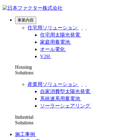
事業内容
住宅用ソリューション
住宅用太陽光発電
家庭用蓄電池
オール電化
V2H
Housing
Solutions
産業用ソリューション
自家消費型太陽光発電
系統連系用蓄電池
ソーラーシェアリング
Industrial
Solutions
施工事例