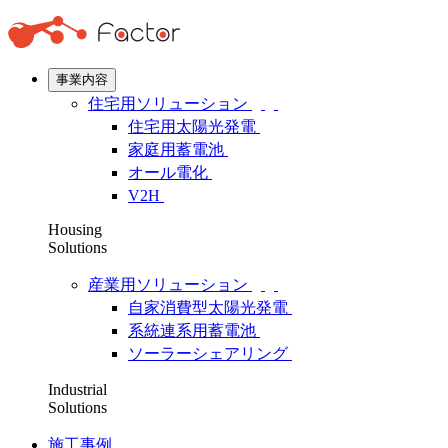
事業内容
住宅用ソリューション
住宅用太陽光発電
家庭用蓄電池
オール電化
V2H
Housing
Solutions
産業用ソリューション
自家消費型太陽光発電
系統連系用蓄電池
ソーラーシェアリング
Industrial
Solutions
施工事例