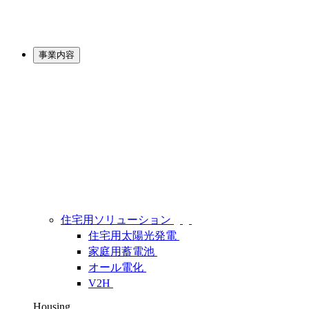
事業内容
住宅用ソリューション
住宅用太陽光発電
家庭用蓄電池
オール電化
V2H
Housing