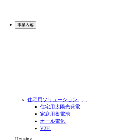
事業内容
住宅用ソリューション
住宅用太陽光発電
家庭用蓄電池
オール電化
V2H
Housing