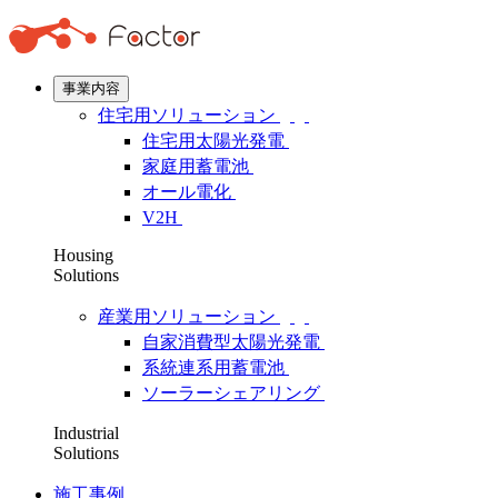
事業内容
住宅用ソリューション
住宅用太陽光発電
家庭用蓄電池
オール電化
V2H
Housing
Solutions
産業用ソリューション
自家消費型太陽光発電
系統連系用蓄電池
ソーラーシェアリング
Industrial
Solutions
施工事例