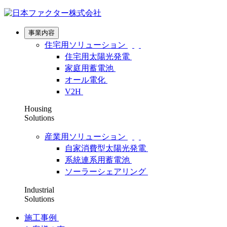
事業内容
住宅用ソリューション
住宅用太陽光発電
家庭用蓄電池
オール電化
V2H
Housing
Solutions
産業用ソリューション
自家消費型太陽光発電
系統連系用蓄電池
ソーラーシェアリング
Industrial
Solutions
施工事例