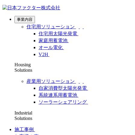
事業内容
住宅用ソリューション
住宅用太陽光発電
家庭用蓄電池
オール電化
V2H
Housing
Solutions
産業用ソリューション
自家消費型太陽光発電
系統連系用蓄電池
ソーラーシェアリング
Industrial
Solutions
施工事例