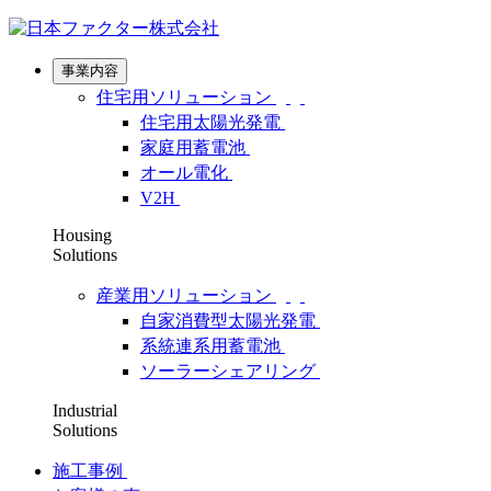
事業内容
住宅用ソリューション
住宅用太陽光発電
家庭用蓄電池
オール電化
V2H
Housing
Solutions
産業用ソリューション
自家消費型太陽光発電
系統連系用蓄電池
ソーラーシェアリング
Industrial
Solutions
施工事例