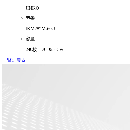
JINKO
型番
IKM285M-60-J
容量
249枚 70.965ｋｗ
一覧に戻る