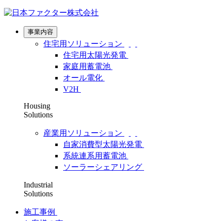
事業内容
住宅用ソリューション
住宅用太陽光発電
家庭用蓄電池
オール電化
V2H
Housing
Solutions
産業用ソリューション
自家消費型太陽光発電
系統連系用蓄電池
ソーラーシェアリング
Industrial
Solutions
施工事例