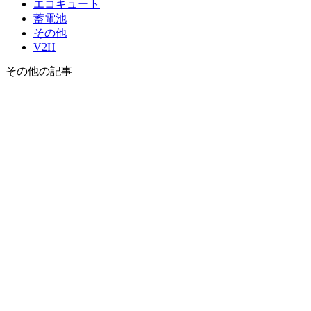
エコキュート
蓄電池
その他
V2H
その他
の記事