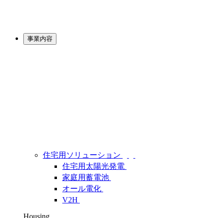
事業内容
住宅用ソリューション
住宅用太陽光発電
家庭用蓄電池
オール電化
V2H
Housing